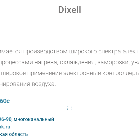
Dixell
мается производством широкого спектра элект
процессами нагрева, охлаждения, заморозки, ув
е широкое применение электронные контроллер
нирования воздуха.
 60c
96-90
, многоканальный
bk.ru
кая область