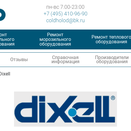
пн-вс 7:00-23:00
+7 (495) 410-96-90
coldholod@bk.ru
онт
Ремонт
Ремонт тепловог
льного
морозильного
оборудования
ования
оборудования
Справочная
Производители
Отзывы
информация
оборудования
Dixell