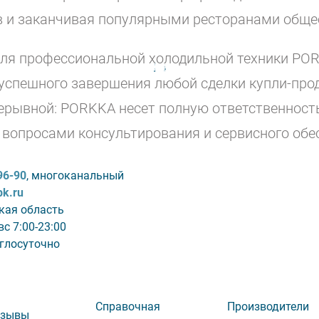
и заканчивая популярными ресторанами общес
ля профессиональной холодильной техники PO
 успешного завершения любой сделки купли-про
рерывной: PORKKA несет полную ответственност
вопросами консультирования и сервисного обе
96-90
, многоканальный
bk.ru
кая область
с 7:00-23:00
углосуточно
Справочная
Производители
тзывы