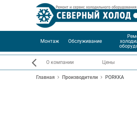
Рем
Монтаж
Обслуживание
холоди
оборуд
О компании
Цены
Главная
Производители
PORKKA